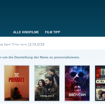
 KINOFILME
FILM TIPP
vom 13.05.2026
Insgesamt: 5 neue onli
stellung der News zu personalisieren.
3.05.2026
DivX