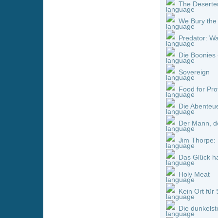
Formicula
Hackers - Im Netz des FBI
Evolution
Der Medicus
Flucht aus L.A.
The Recall
S. Darko - Eine Donnie Da
Spinning Man
Jungle Run - Das Geheimn
Falling Inn Love
Sundown
The Strangers: Chapter 2
Halloween VI - Der Fluch 
Freies Land
Der Wilde Roboter