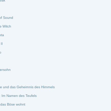
s Teufels
nt
arke Zeitreise
ann
er wurde
g