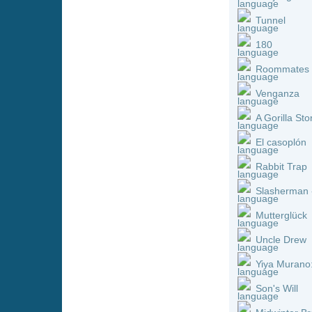
Slasherman - Random Acts
Mutterglück
Uncle Drew
Yiya Murano: Death at Tea
Son's Will
Midwinter Break
Somnium
The History of Sound
Knights of the Witch
Bonjour Agneta
Der Medicus II
Buen Camino
Bethany
Der Schwiegersohn
Swapped
Detective Dee und das Ge