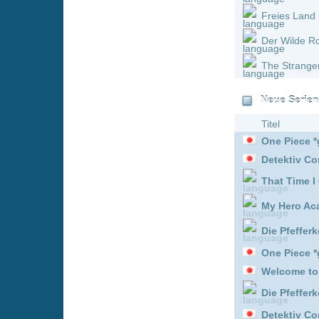
Paw Patrol - Helfer auf vi
Welcome to Demon-Schoo
Welcome to Demon-Schoo
Hot in Cleveland :
Staffel
Your Friends & Neighbor
Paw Patrol - Helfer auf vi
Die Pfefferkörner :
Staffe
Detektiv Conan *german
Clans :
Staffel 1
Hot in Cleveland :
Staffel
Ascendance of a Bookwo
That Time I Got Reincarn
Ninjago: Aufstieg der Dr
Hot in Cleveland :
Staffel
Scrubs :
Staffel 1 Episod
Die Pfefferkörner :
Staffe
Die Pfefferkörner :
Staffe