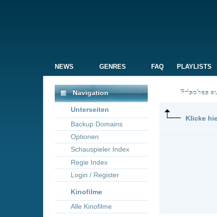
NEWS
GENRES
FAQ
PLAYLISTS
ALLE
Navigation
Frisches aus dem Kino 
Unterseiten
Klicke hier um die Dar
Backup Domains
Optionen
Schauspieler Index
Regie Index
Login / Register
Kinofilme
Alle Kinofilme
Filme
Neue Filme online vom 1
Alle Filme
Titel
Beliebte
La Grazia