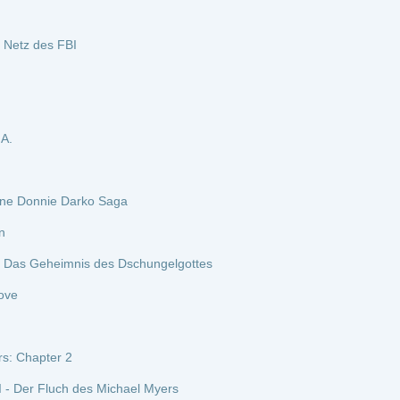
13.05.2026
I
DivX
ed* :
Staffel 21
 subbed* :
Staffel 27
ated as a Slime :
Staffel 2
antes :
Staffel 2
l 21
ed* :
Staffel 22
l, Iruma-kun *german subbed* :
Staffel 1
l 17
 subbed* :
Staffel 25
l, Iruma-kun *german subbed* :
Staffel 3
rm *german subbed* :
Staffel 1
 1
achen :
Staffel 1
w Lord :
Staffel 1