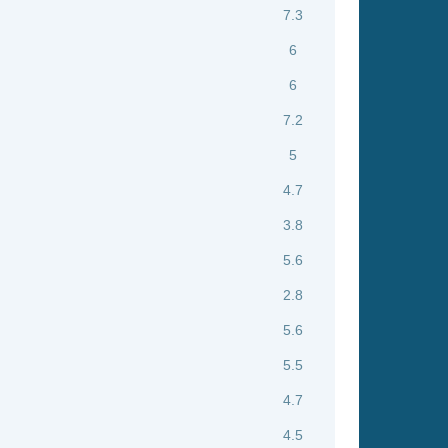
5.3
nsgesamt: 1302 neue online
Flash
Mp4
Rating
8.8
8.5
8
7.2
6
8.8
7.6
6
8.5
7.6
7.8
3
7.8
8.6