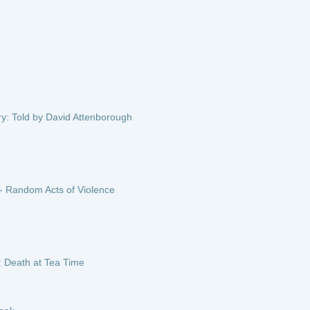
 of Violence
 Time
heimnis des Himmels