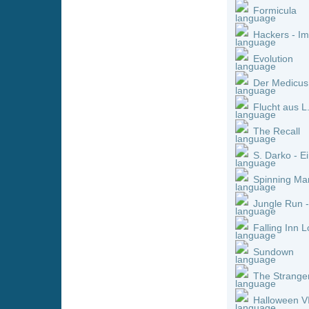
The Strangers: Opfernacht
Neue Serien online vom 
Titel
One Piece *german subb
Detektiv Conan *german
That Time I Got Reincarn
My Hero Academia: Vigil
Die Pfefferkörner :
Staffe
One Piece *german subb
Welcome to Demon-Schoo
Die Pfefferkörner :
Staffe
Detektiv Conan *german
Welcome to Demon-Schoo
Ascendance of a Bookwo
Das Traumschiff :
Staffel
Ninjago: Aufstieg der Dr
Star Wars: Maul - Shado