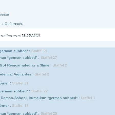
er Pfoten :
Staffel 11
l, Iruma-kun :
Staffel 1
l, Iruma-kun *german subbed* :
Staffel 2
 4
s :
Staffel 1
er Pfoten :
Staffel 10
l 20
 subbed* :
Staffel 28
 6
rm *german subbed* :
Staffel 3
ated as a Slime :
Staffel 1
achen :
Staffel 2
 5
e 7
l 16
l 19