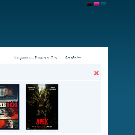
Ansicht:
ne
Insgesamt: 78 neue online
Flash
Mp4
Rating
7.4