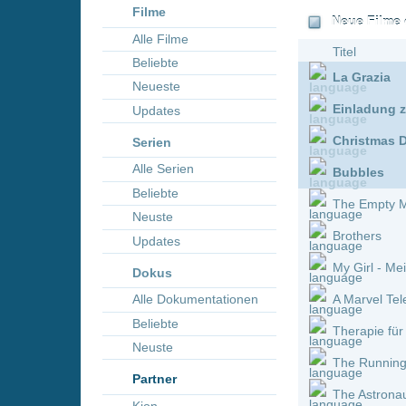
Neueste
Einladung zum Mord 2: D
Updates
Christmas Déjà Vu
Serien
Alle Serien
Bubbles
Beliebte
The Empty Man
Neuste
Brothers
Updates
My Girl - Meine erste Lieb
Dokus
Alle Dokumentationen
A Marvel Television Special
Beliebte
Therapie für Wikinger
Neuste
The Running Man
Partner
The Astronaut
Kion
Predator: Badlands
Jumper
Life After Beth
Run Hide Fight
Sara und der Drache