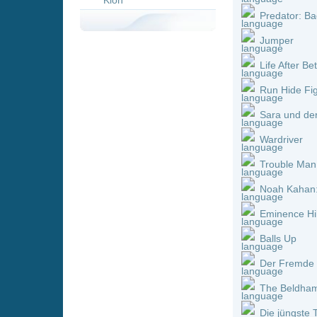
Wardriver
Trouble Man
Noah Kahan: Out of Body
Eminence Hill
Balls Up
Der Fremde
The Beldham
Die jüngste Tochter
Tunnel
180
Roommates
Venganza
A Gorilla Story: Told by Da
El casoplón
Rabbit Trap