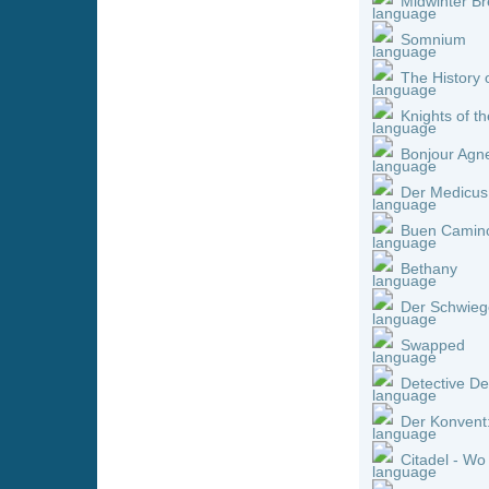
Der Konvent: Im Namen de
Citadel - Wo das Böse woh
The Deserter
We Bury the Dead
Predator: Wastelands
Die Boonies - Eine bärenst
Sovereign
Food for Profit
Die Abenteuer der Natty G
Der Mann, der immer klein
Jim Thorpe: Lit by Lightnin
Das Glück hat acht Arme
Holy Meat
Kein Ort für Singles
Die dunkelste Stunde