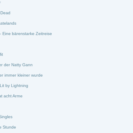
rko Saga
is des Dschungelgottes
des Michael Myers