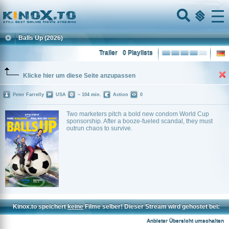
Home
Menu
Balls Up
(2026)
Trailer
0 Playlists
Klicke hier um diese Seite anzupassen
Peter Farrelly
USA
~ 104 min.
Action
0
Two marketers pitch a bold new condom World Cup
sponsorship. After a booze-fueled scandal, they must
outrun chaos to survive.
Kinox.to speichert
keine
Filme selber! Dieser Stream wird gehostet bei:
Voe.SX
Anbieter Übersicht umschalten