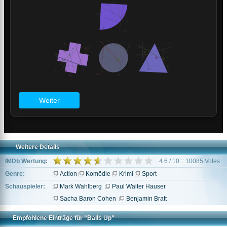
Weitere Details
IMDb Wertung:
4.6 / 10 :: 10085 Votes
Genre:
Action
Komödie
Krimi
Sport
Schauspieler:
Mark Wahlberg
Paul Walter Hauser
Sacha Baron Cohen
Benjamin Bratt
Empfohlene Einträge für "Balls Up"