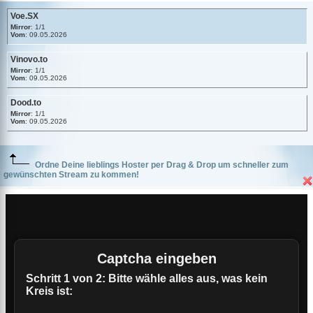
Voe.SX
Mirror
: 1/1
Vom
: 09.05.2026
Vinovo.to
Mirror
: 1/1
Vom
: 09.05.2026
Dood.to
Mirror
: 1/1
Vom
: 09.05.2026
Ordne Deine lieblings Hoster per Drag & Drop um schneller zum
gewünschten Stream zu kommen!