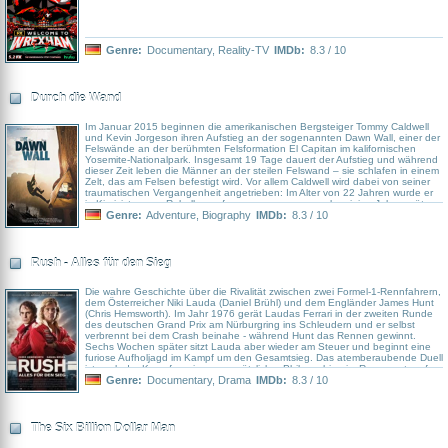
Genre:
Documentary
,
Reality-TV
IMDb:
8.3 / 10
Durch die Wand
Im Januar 2015 beginnen die amerikanischen Bergsteiger Tommy Caldwell
und Kevin Jorgeson ihren Aufstieg an der sogenannten Dawn Wall, einer der
Felswände an der berühmten Felsformation El Capitan im kalifornischen
Yosemite-Nationalpark. Insgesamt 19 Tage dauert der Aufstieg und während
dieser Zeit leben die Männer an der steilen Felswand – sie schlafen in einem
Zelt, das am Felsen befestigt wird. Vor allem Caldwell wird dabei von seiner
traumatischen Vergangenheit angetrieben: Im Alter von 22 Jahren wurde er
in Kirgisistan von Rebellen gefangen genommen, verlor einige Jahre später
einen Zeigefinger und musste zudem das Ende seiner Ehe mit seiner
Genre:
Adventure
,
Biography
IMDb:
8.3 / 10
langjährigen Kletterpartnerin verkraften.
Rush - Alles für den Sieg
Die wahre Geschichte über die Rivalität zwischen zwei Formel-1-Rennfahrern,
dem Österreicher Niki Lauda (Daniel Brühl) und dem Engländer James Hunt
(Chris Hemsworth). Im Jahr 1976 gerät Laudas Ferrari in der zweiten Runde
des deutschen Grand Prix am Nürburgring ins Schleudern und er selbst
verbrennt bei dem Crash beinahe - während Hunt das Rennen gewinnt.
Sechs Wochen später sitzt Lauda aber wieder am Steuer und beginnt eine
furiose Aufholjagd im Kampf um den Gesamtsieg. Das atemberaubende Duell
ist auch der Kampf zweier gegensätzlicher Philosophien im Rennsport: auf
der einen Seite der englische Playboy und Frauenschwarm Hunt, der mit dem
Genre:
Documentary
,
Drama
IMDb:
8.3 / 10
bekannten Model Suzy Miller (Olivia Wilde) verheiratet ist, auf der anderen
Seite der ehrgeizige und disziplinierte Vorzeige-Sportler Lauda. Der schlägt
Hunt beim Großen Preis von Italien und anschließend auch in Kanada sowie
in den USA, doch damit ist die denkwürdige Rennsaison noch nicht gelaufen
The Six Billion Dollar Man
…