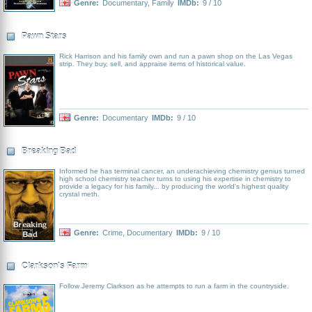
Genre:
Documentary
,
Family
IMDb:
9 / 10
Pawn Stars
Rick Harrison and his family own and run a pawn shop on the Las Vegas
strip. They buy, sell, and appraise items of historical value.
Genre:
Documentary
IMDb:
9 / 10
Breaking Bad
Informed he has terminal cancer, an underachieving chemistry genius turned
high school chemistry teacher turns to using his expertise in chemistry to
provide a legacy for his family... by producing the world's highest quality
crystal meth.
Genre:
Crime
,
Documentary
IMDb:
9 / 10
Clarkson's Farm
Follow Jeremy Clarkson as he attempts to run a farm in the countryside.