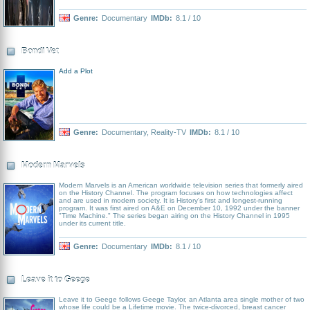
Genre:
Documentary
IMDb:
8.1 / 10
Bondi Vet
Add a Plot
Genre:
Documentary
,
Reality-TV
IMDb:
8.1 / 10
Modern Marvels
Modern Marvels is an American worldwide television series that formerly aired
on the History Channel. The program focuses on how technologies affect
and are used in modern society. It is History's first and longest-running
program. It was first aired on A&E on December 10, 1992 under the banner
"Time Machine." The series began airing on the History Channel in 1995
under its current title.
Genre:
Documentary
IMDb:
8.1 / 10
Leave it to Geege
Leave it to Geege follows Geege Taylor, an Atlanta area single mother of two
whose life could be a Lifetime movie. The twice-divorced, breast cancer