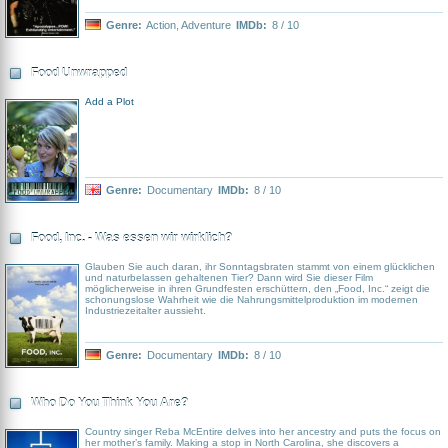
Genre:
Action
,
Adventure
IMDb:
8 / 10
Food Unwrapped
Add a Plot
Genre:
Documentary
IMDb:
8 / 10
Food, Inc. - Was essen wir wirklich?
Glauben Sie auch daran, ihr Sonntagsbraten stammt von einem glücklichen
und naturbelassen gehaltenen Tier? Dann wird Sie dieser Film
möglicherweise in ihren Grundfesten erschüttern, den „Food, Inc.“ zeigt die
schonungslose Wahrheit wie die Nahrungsmittelproduktion im modernen
Industriezeitalter aussieht.
Genre:
Documentary
IMDb:
8 / 10
Who Do You Think You Are?
Country singer Reba McEntire delves into her ancestry and puts the focus on
her mother’s family. Making a stop in North Carolina, she discovers a