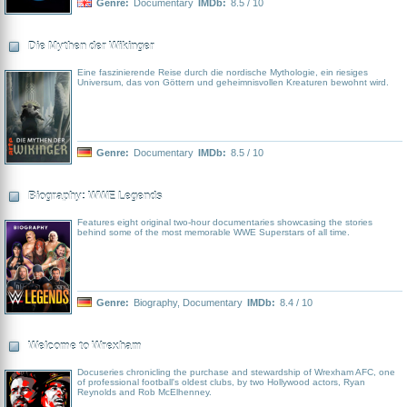
Genre:
Documentary
IMDb:
8.5 / 10
Die Mythen der Wikinger
Eine faszinierende Reise durch die nordische Mythologie, ein riesiges
Universum, das von Göttern und geheimnisvollen Kreaturen bewohnt wird.
Genre:
Documentary
IMDb:
8.5 / 10
Biography: WWE Legends
Features eight original two-hour documentaries showcasing the stories
behind some of the most memorable WWE Superstars of all time.
Genre:
Biography
,
Documentary
IMDb:
8.4 / 10
Welcome to Wrexham
Docuseries chronicling the purchase and stewardship of Wrexham AFC, one
of professional football's oldest clubs, by two Hollywood actors, Ryan
Reynolds and Rob McElhenney.