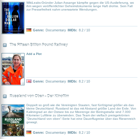
WikiLeaks-Gründer Julian Assange kämpfte gegen die US-Auslieferung, wo
ihm wegen veröffentlichter Geheimdokumente lange Haft drohte. Sein Fall
zur Pressefreiheit nahm unerwartete Wendungen.
Genre:
Documentary
IMDb:
8.2 / 10
The Fifteen Billion Pound Railway
Add a Plot
Genre:
Documentary
IMDb:
8.2 / 10
Russland von Oben - Der Kinofilm
Doppelt so groß wie die Vereinigten Staaten, fast fünfzigmal größer als das
kleine Deutschland: Russland ist das mit Abstand größte Land der Erde. Von
Kaliningrad an der Ostsee bis zur Meerenge der Beringstraße sind 7.000
Kilometer Luftlinie zu überwinden. Das Team der vielfach preisgekrönten
"Deutschland von oben"-Serie hat eine Dauerflugreise über das Riesenreich
gewagt.
Genre:
Documentary
IMDb:
8.2 / 10