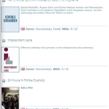
Harry Potter 20th Anniversary: Return to Hogwarts
Daniel Radcliffe, Rupert Grint und Emma Watson kehren mit Filmemacher
Chris Columbus und weiteren Darstellern nach Hogwarts zurück, um den
Jahrestag des ersten Films der Reihe zu feiern.
Genre:
Documentary
,
Family
IMDb:
8 / 10
Independent Lens
Different celebrity host present a new independent documentary.
Genre:
Documentary
IMDb:
8 / 10
24 Hours in Police Custody
Add a Plot