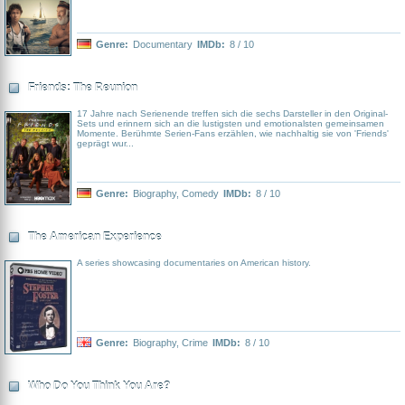
Genre:
Documentary
IMDb:
8 / 10
Friends: The Reunion
17 Jahre nach Serienende treffen sich die sechs Darsteller in den Original-
Sets und erinnern sich an die lustigsten und emotionalsten gemeinsamen
Momente. Berühmte Serien-Fans erzählen, wie nachhaltig sie von 'Friends'
geprägt wur...
Genre:
Biography
,
Comedy
IMDb:
8 / 10
The American Experience
A series showcasing documentaries on American history.
Genre:
Biography
,
Crime
IMDb:
8 / 10
Who Do You Think You Are?