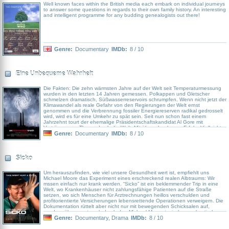
Well known faces within the British media each embark on individual journeys
to answer some questions in regards to their own family history. An interesting
and intelligent programme for any budding genealogists out there!
Genre:
Documentary
IMDb:
8 / 10
Eine Unbequeme Wahrheit
Die Fakten: Die zehn wärmsten Jahre auf der Welt seit Temperaturmessung
wurden in den letzten 14 Jahren gemessen. Polkappen und Gletscher
schmelzen dramatisch, Süßwasserreservoirs schrumpfen. Wenn nicht jetzt der
Klimawandel als reale Gefahr von den Regierungen der Welt ernst
genommen und die Verbrennung fossiler Energiereserven radikal gedrosselt
wird, wird es für eine Umkehr zu spät sein. Seit nun schon fast einem
Jahrzehnt tourt der ehemalige Präsidentschaftskandidat Al Gore mit
Vorträgen zum Thema durch die Welt. Mit überschaubarem Erfolg. Vielleicht
gelingt es ja dem Medium Film, die schlechte, doch ziemlich wichtige
Genre:
Documentary
IMDb:
8 / 10
Botschaft an den Mann zu bringen. Bei Bush wird's wohl nicht mehr helfen.
Sicko
Um herauszufinden, wie viel unsere Gesundheit wert ist, empfiehlt uns
Michael Moore das Experiment eines erschreckend realen Albtraums: Wir
mssen einfach nur krank werden. “Sicko” ist ein beklemmender Trip in eine
Welt, wo Krankenhäuser nicht zahlungsfähige Patienten auf die Straße
setzen, wo sich Menschen für Arztrechnungen heillos verschulden und
profitorientierte Versicherungen lebensrettende Operationen verweigern. Die
Dokumentation rüttelt aber nicht nur mit bewegenden Schicksalen auf,
sondern überzeugt auch durch den Michael Moore-typischen sarkastischen
Witz.
Genre:
Documentary
,
Drama
IMDb:
8 / 10