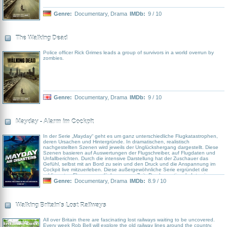
Genre:
Documentary
,
Drama
IMDb:
9 / 10
The Walking Dead
Police officer Rick Grimes leads a group of survivors in a world overrun by
zombies.
Genre:
Documentary
,
Drama
IMDb:
9 / 10
Mayday - Alarm im Cockpit
In der Serie „Mayday“ geht es um ganz unterschiedliche Flugkatastrophen,
deren Ursachen und Hintergründe. In dramatischen, realistisch
nachgestellten Szenen wird jeweils der Unglückshergang dargestellt. Diese
Szenen basieren auf Auswertungen der Flugschreiber, auf Flugdaten und
Unfallberichten. Durch die intensive Darstellung hat der Zuschauer das
Gefühl, selbst mit an Bord zu sein und den Druck und die Anspannung im
Cockpit live mitzuerleben. Diese außergewöhnliche Serie ergründet die
schlimmsten Flugzeugunglücke unserer Zeit. Durch emotionale Interviews,
atemberaubende computergenerierte Bilder, beeindruckende nachgestellte
Genre:
Documentary
,
Drama
IMDb:
8.9 / 10
Szenen und echte Tondokumente aus der Blackbox der verunglückten
Flieger wird der Horror plastisch und zum Greifen nah. Sekunde für Sekunde
werden die Geschehnisse rekonstruiert und die Frage geklärt, wie es zu
diesem Unglück kommen konnte. Nachrichtenmaterial, Interviews mit
Walking Britain's Lost Railways
wichtigen Augenzeugen und Computergrafiken bringen zusätzliches Licht in
jeden Fall. Überlebende, Familienmitglieder von Opfern sowie Spezialisten
werden auf der akribischen Suche nach den Ursachen eines Crashs
All over Britain there are fascinating lost railways waiting to be uncovered.
begleitet. In jeder Folge von Mayday werden darüber hinaus einzelne
Every week Rob Bell will explore the old railway lines around the country,