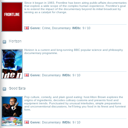
Since it began in 1983, Frontline has been airing public-affairs documentaries
that explore a wide scope of the complex human experience. Frontline's goal
is to extend the impact of the documentary beyond its initial broadcast by
serving as a catalyst for change.
Genre:
Crime
,
Documentary
IMDb:
9 / 10
Horizon
Horizon is a current and long-running BBC popular science and philosophy
documentary programme.
Genre:
Documentary
IMDb:
9 / 10
Good Eats
Pop culture, comedy, and plain good eating: host Alton Brown explores the
origins of ingredients, decodes culinary customs and presents food and
equipment trends. Punctuated by unusual interludes, simple preparations
and unconventional discussions, he'll bring you food in its finest and funniest
form.
Genre:
Documentary
IMDb:
9 / 10