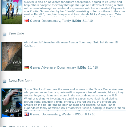
survivor is also an advocate for autism acceptance, hoping to educate and
help others navigate their way through the ups and downs of raising a child
with autism following her first-hand experience with her non-verbal 19-year-old
son Pootie. Surrounded by her "family" consisting of her southern to the core
mother Puddin', daughter Harper and best friends Nicky, George and Tyler,
Leave it to Geege provides a glimpse into the chaos and charm of this
authentic modern family filled with love and laughter.
Genre:
Documentary
,
Family
IMDb:
8.1 / 10
Free Solo
Alex Honnold Versuche, die erste Person überhaupt Solo frei klettern El
Capitan.
Genre:
Adventure
,
Documentary
IMDb:
8.1 / 10
Lone Star Law
"Lone Star Law" features the men and women of the Texas Game Wardens
who protect more than a quarter-million square miles of deserts, lakes, piney
woods, bayous, plains and coast in the second-largest state in the U.S.
Whether rushing to investigate poaching cases, save flash-flood victims,
disrupt illegal smuggling rings, or rescue injured wildlife, the officers are
always on the go, defending both animals and citizens. Animal Planet
expands its family of wildlife law enforcement series, adding to Maine's "North
Woods Law" an offering that follows an elite patrol force in Texas.
Genre:
Documentary
,
Western
IMDb:
8.1 / 10