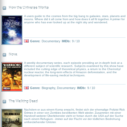
How the Universe Works
A users guide to the cosmos from the big bang to galaxies, stars, planets and
moons. Where did it all come from and how does it all fit together. A primer for
anyone who has ever looked up at the night sky and wondered.
Genre:
Documentary
IMDb:
9 / 10
Nova
A weekly documentary series, each episode providing an in-depth look at a
different subject of scientific research. Subjects examined by this show have
included the cutting edge of theoretical physics, a return to the Chernobyl
nuclear reactor, the long-term effects of Amazon deforestation, and the
development of life-saving medical techniques.
Genre:
Biography
,
Documentary
IMDb:
9 / 10
The Walking Dead
Nachdem er aus einem Koma erwacht, findet sich der ehemalige Polizist Rick
Grimes in einer von Zombies bevölkerten Welt wieder. Zusammen mit einer
Handvoll weiterer Überlebender zieht er fortan durch die USA auf der Suche
nach einem Refugium - immer auf der Flucht vor der tödlichen Bedrohung
umherziehender Untoter.