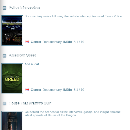
Police Interceptors
Documentary series following the vehicle intercept teams of Essex Police.
Genre:
Documentary
IMDb:
8.1 / 10
American Greed
Add a Plot
Genre:
Documentary
IMDb:
8.1 / 10
House That Dragons Built
Go behind the scenes for all the interviews, gossip, and insight from the
latest episode of House of the Dragon.