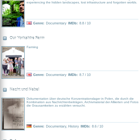
Aspekte der Flug-Sicherheit beleuchtet: Feuer an Bord, automatische
experiencing the hidden landscapes, lost infrastructure and forgotten worlds.
Flugsysteme, Bedienung des Cockpits und versteckte Werkfehler der
Flugzeuge sind nur einige der behandelten Themen dieser packenden Serie.
Genre:
Documentary
IMDb:
8.8 / 10
Our Yorkshire Farm
Farming
Genre:
Documentary
IMDb:
8.7 / 10
Nacht und Nebel
Dokumentation über deutsche Konzentrationslager in Polen, die durch die
Kombination aus Nachrichtenbeiträgen, Archivmaterial der Alliierten und Fotos
die Grausamkeiten zu erzählen versucht.
Genre:
Documentary
,
History
IMDb:
8.6 / 10