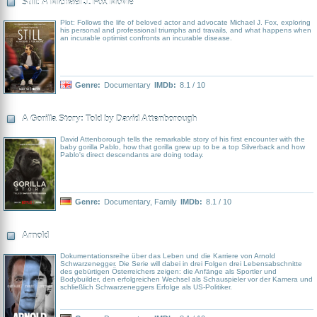
Still: A Michael J. Fox Movie
Plot: Follows the life of beloved actor and advocate Michael J. Fox, exploring
his personal and professional triumphs and travails, and what happens when
an incurable optimist confronts an incurable disease.
Genre:
Documentary
IMDb:
8.1 / 10
A Gorilla Story: Told by David Attenborough
David Attenborough tells the remarkable story of his first encounter with the
baby gorilla Pablo, how that gorilla grew up to be a top Silverback and how
Pablo's direct descendants are doing today.
Genre:
Documentary
,
Family
IMDb:
8.1 / 10
Arnold
Dokumentationsreihe über das Leben und die Karriere von Arnold
Schwarzenegger. Die Serie will dabei in drei Folgen drei Lebensabschnitte
des gebürtigen Österreichers zeigen: die Anfänge als Sportler und
Bodybuilder, den erfolgreichen Wechsel als Schauspieler vor der Kamera und
schließlich Schwarzeneggers Erfolge als US-Politiker.