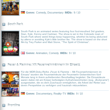
Genre:
Comedy
,
Documentary
IMDb:
9 / 10
South Park
South Park is an animated series featuring four foul-mouthed 3rd graders,
Stan, Kyle, Kenny and Cartman. The show is set in the Colorado town of
South Park where weird things keep happening, whether its being abducted
by aliens or avoiding Kyle's little brother Ike. The show is based on the short
film by Trey Parker and Matt Stone, "The Spirit of Christmas".
Genre:
Animation
,
Comedy
IMDb:
9 / 10
Feuer & Flamme: Mit Feuerwehrmännern im Einsatz
Für die WDR-Doku-Reihe „Feuer & Flamme – Mit Feuerwehrmännern im
Einsatz“ wurden die Feuerwehrleute der Feuerwehr Gelsenkirchen fünf
Monate lang in ihrem aufreibenden Berufsalltag begleitet. Die Einsatzleute
waren dabei mit am Körper befestigten Aufnahmeeinheiten (sog. „Bodycams“)
ausgestattet, die es dem Zuschauer ermöglichen, die Arbeit der Retter aus
deren Perspektive zu verfolgen und hautnah mitzuerleben.
Genre:
Documentary
,
Reality-TV
IMDb:
9 / 10
Frontline