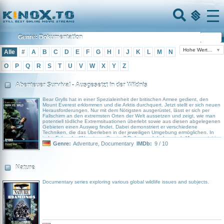
Home
Menu
Genre: Dokumentation
Hohe Wertung
▼
Alle
#
A
B
C
D
E
F
G
H
I
J
K
L
M
N
O
P
Q
R
S
T
U
V
W
X
Y
Z
Abenteuer Survival - Ausgesetzt in der Wildnis
Bear Grylls hat in einer Spezialeinheit der britischen Armee gedient, den
Mount Everest erklommen und die Arktis durchquert. Jetzt stellt er sich neuen
Herausforderungen. Nur mit dem Nötigsten ausgerüstet, lässt er sich per
Fallschirm an den extremsten Orten der Welt aussetzen und zeigt, wie man
potentiell tödliche Extremsituationen überlebt sowie aus diesen abgelegenen
Gebieten einen Ausweg findet. Dabei demonstriert er verschiedene
Techniken, die das Überleben in der jeweiligen Umgebung ermöglichen. In
jeder Folge der “Abenteuer Survival” Reihe, auch bekannt als “Ausgesetzt in
der Wildnis”, erwartet Bear Grylls ein neues Abenteuer und eine neue
Genre:
Adventure
,
Documentary
IMDb:
9 / 10
Herausforderung. Jedes Mal kämpft er ums nackte Überleben, testet seine
eigenen Fähigkeiten und zeigt uns, wie man in die Zivilisation zurückfindet.
Nature
Documentary series exploring various global wildlife issues and subjects.