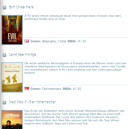
Evil Lives Here
A TV series where individuals share their perspectives of loved ones who
performed horrific acts of crime
Genre:
Biography
,
Crime
IMDb:
8 / 10
Land des Honigs
Die letzte weibliche Bienenjägerin in Europa muss die Bienen retten und das
natürliche Gleichgewicht im Hononyland wiederherstellen, wenn eine Familie
von nomadischen Imkern in ihr Land eindringt und ihre Lebensgrundlage
bedroht.
Genre:
Documentary
IMDb:
8 / 10
Mad Max II - Der Vollstrecker
Das Ende der Zivilisation steht bevor. Brutale Motorrad-Gangs diktieren das
Geschehen. Auf der Suche nach Benzin gelangt Mad Max zu einer heiß
umkämpften Raffinerie. Die Leute dort planen den Ausbruch mit einem
riesigen Benzintank, den Mad Max steuern soll. Als sich die Tore öffnen,
beginnt eine höllische Jagd auf Leben und Tod.