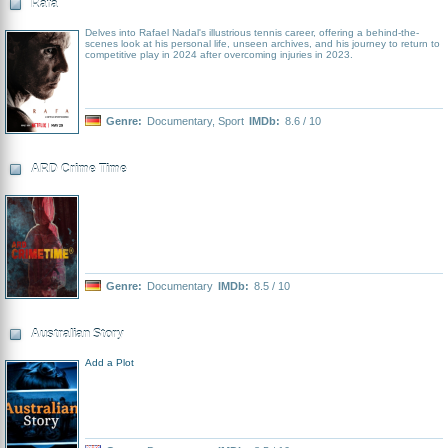
Rafa
Delves into Rafael Nadal's illustrious tennis career, offering a behind-the-
scenes look at his personal life, unseen archives, and his journey to return to
competitive play in 2024 after overcoming injuries in 2023.
Genre:
Documentary
,
Sport
IMDb:
8.6 / 10
ARD Crime Time
Genre:
Documentary
IMDb:
8.5 / 10
Australian Story
Add a Plot