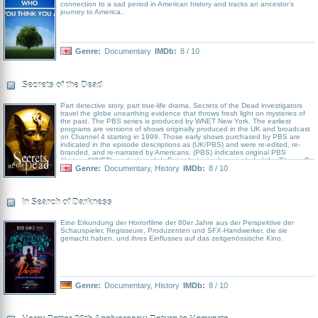
connection to a sad period in American history and tracks an ancestor’s
journey to America..
Genre:
Documentary
IMDb:
8 / 10
Secrets of the Dead
Part detective story, part true-life drama, Secrets of the Dead investigators
travel the globe unearthing evidence that throws fresh light on mysteries of
the past. The PBS series is produced by WNET New York. The earliest
programs are versions of shows originally produced in the UK and broadcast
on Channel 4 starting in 1999. Those early shows purchased by PBS are
indicated in the episode descriptions as (UK/PBS) and were re-edited, re-
branded, and re-narrated by Americans. (PBS) indicates original PBS
(thirteen/WNET) productions.\n\nEpisode topics have included the Titanic, D-
Day, the Shroud of Turin, the Salem Witch Trials, Blackbeard's lost ship, and
Genre:
Documentary
,
History
IMDb:
8 / 10
the first English translations of the Bible.\n\nPBS premiered the series in the
United States on May 15, 2000, airing four programs in three days. Despite
an irregular schedule, new episodes continue to air. Run time varies from
episode to episode but are edited to fit into an hour time slot for PBS.
In Search of Darkness
Eine Erkundung der Horrorfilme der 80er Jahre aus der Perspektive der
Schauspieler, Regisseure, Produzenten und SFX-Handwerker, die sie
gemacht haben, und ihres Einflusses auf das zeitgenössische Kino.
Genre:
Documentary
,
History
IMDb:
8 / 10