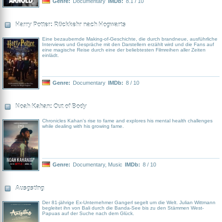
Genre:
Documentary
IMDb:
8.1 / 10
Harry Potter: Rückkehr nach Hogwarts
Eine bezaubernde Making-of-Geschichte, die durch brandneue, ausführliche
Interviews und Gespräche mit den Darstellern erzählt wird und die Fans auf
eine magische Reise durch eine der beliebtesten Filmreihen aller Zeiten
einlädt.
Genre:
Documentary
IMDb:
8 / 10
Noah Kahan: Out of Body
Chronicles Kahan's rise to fame and explores his mental health challenges
while dealing with his growing fame.
Genre:
Documentary
,
Music
IMDb:
8 / 10
Ausgsting
Der 81-jährige Ex-Unternehmer Gangerl segelt um die Welt. Julian Wittmann
begleitet ihn von Bali durch die Banda-See bis zu den Stämmen West-
Papuas auf der Suche nach dem Glück.