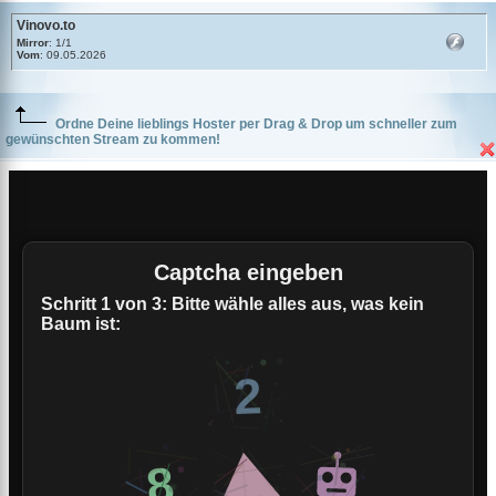
Vinovo.to
Mirror
: 1/1
Vom
: 09.05.2026
Ordne Deine lieblings Hoster per Drag & Drop um schneller zum
gewünschten Stream zu kommen!