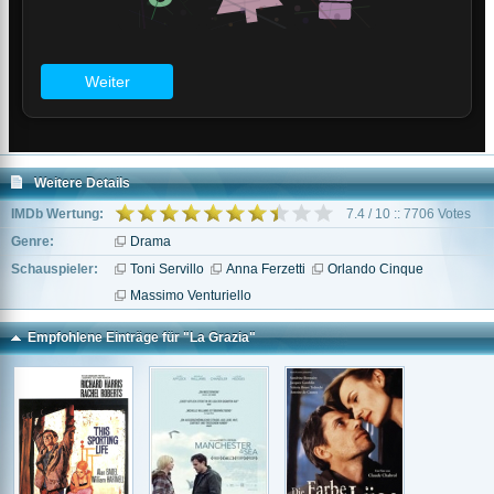
Weitere Details
IMDb Wertung:
7.4 / 10 :: 7706 Votes
Genre:
Drama
Schauspieler:
Toni Servillo
Anna Ferzetti
Orlando Cinque
Massimo Venturiello
Empfohlene Einträge für "La Grazia"