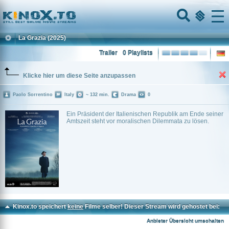
Home
Menu
La Grazia
(2025)
Trailer
0 Playlists
Klicke hier um diese Seite anzupassen
Paolo Sorrentino
Italy
~ 132 min.
Drama
0
Ein Präsident der Italienischen Republik am Ende seiner
Amtszeit steht vor moralischen Dilemmata zu lösen.
Kinox.to speichert
keine
Filme selber! Dieser Stream wird gehostet bei:
Vinovo.to
Anbieter Übersicht umschalten