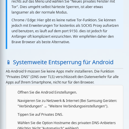
rechts auf das Menü und wählen Sie
"Neues privates Fenster mit
Tor"
. Dies umgeht selbst härteste Sperren, ist aber etwas
langsamer als der normale Modus.
Chrome / Edge:
Hier gibt es keine native Tor-Funktion. Sie können
jedoch mit Erweiterungen Tor kostenlos als SOCKS Proxy aufsetzen
und benutzen, es läuft auf dem port 9150. dies ist jedoch für
Anfänger oft kompliziert einzurichten. Wir empfehlen daher den
Brave Browser
als beste Alternative.
📱 Systemweite Entsperrung für Android
Ab Android 9 müssen Sie keine Apps mehr installieren. Die Funktion
"Privates DNS"
(DNS over TLS) verschlüsselt den Datenverkehr für
alle
Apps
auf Ihrem Smartphone, nicht nur für den Browser.
Öffnen Sie die Android
Einstellungen
.
Navigieren Sie zu
Netzwerk & Internet
(Bei Samsung Geräten:
"Verbindungen" → "Weitere Verbindungseinstellungen").
Tippen Sie auf
Privates DNS
.
Wählen Sie die Option
Hostname des privaten DNS-Anbieters
(Wichtig: Nicht "Automatisch" wählen!).