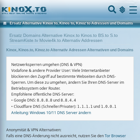
Home
Menu
Ersatz Alternative Kinox to, Kinos to, Kinoz to Adressen und Domains
Ersatz Domains Alternative Kinox.to Kinos.to BS.to S.to
StreamKiste.tv Movie4k.to Alternativ Addressen
Kinox, Kinos.to, Kinoz.to Alternativ Adressen Alternativen und Domains
Netzwerksperren umgehen (DNS & VPN)
Vodafone & andere Provider User:
Viele Internetanbieter
blockieren den Zugriff auf bestimmte Webseiten durch DNS-
Sperren. Um diese zu umgehen, ändern Sie Ihren DNS-Server im
Betriebssystem oder Router.
Empfohlene öffentliche DNS-Server:
•
Google DNS:
und
8.8.8.8
8.8.4.4
•
Cloudflare DNS (Schneller/Privater):
und
1.1.1.1
1.0.0.1
Anleitung: Windows 10/11 DNS Server ändern
Anonymität & VPN Alternativen:
Falls eine DNS-Änderung nicht ausreicht, nutzen Sie den
Tor Browser